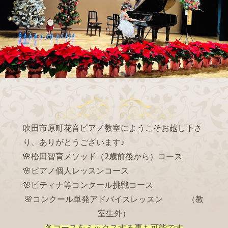
吹田市原町花音ピアノ教室にようこそお越し下さ
り、ありがとうございます♪
🌸松田智育メソッド（2歳前後から）コース
🌸ピアノ個人レッスンコース
2024年発表会リハーサル
🌸ピティナ等コンクール挑戦コース
🌸コンクール単発アドバイスレッスン
（教
室生外）
各コースをミックスする事も可能です